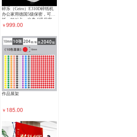
碎乐（Ceiro）E310D碎纸机
办公家用德国5级保密，可碎
纸、PVC卡、光盘 5级保密
999.00
￥
2*6mm
作品展架
185.00
￥