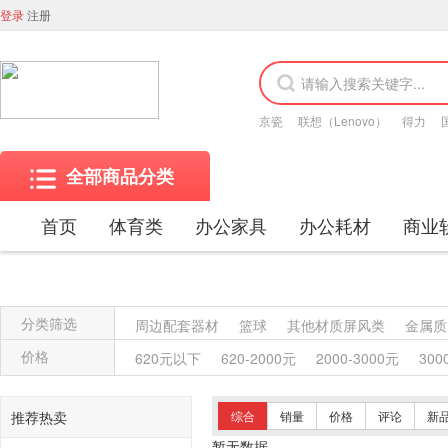
登录
注册
京瓷
联想（Lenovo）
得力
全部商品分类
首页
体育类
办公家具
办公耗材
商业
分类筛选
周边配套器材
篮球
其他材质屏风类
金属质
木质架类
其他柜类
金属质柜类
保险柜
价格
620元以下
620-2000元
2000-3000元
300
塑料沙发类
竹制、藤制等类似材料沙发类
木
竹制椅凳类
塑料椅凳类
竹制、藤制等材料椅
推荐热卖
综合
销量
价格
评论
新
其他台、桌类
藤台、桌类
塑料台、桌类
木
暂无数据