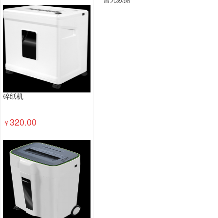
钢台、桌类
钢木台、桌类
其他床类
藤床类
木制床类
轻金属床类
钢塑床类
钢木床类
办公套件
数据库管理系统
特殊照相机
专用
镜头及器材
通用摄像机
其他视频会议系统设
视频会议多点控制器
视频会议控制台
传真通
投影幕
投影仪
复印机
热水器
洗衣机
普通电视设备（电视机）
针式打印机
激光打
碎纸机
服务器
其他交换设备
以太网交换机
路由器
台式计算机
320.00
￥