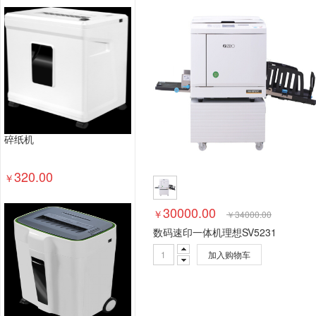
钢台、桌类
钢木台、桌类
其他床类
藤床类
木制床类
轻金属床类
钢塑床类
钢木床类
办公套件
数据库管理系统
特殊照相机
专用
镜头及器材
通用摄像机
其他视频会议系统设
视频会议多点控制器
视频会议控制台
传真通
投影幕
投影仪
复印机
热水器
洗衣机
普通电视设备（电视机）
针式打印机
激光打
碎纸机
服务器
其他交换设备
以太网交换机
路由器
台式计算机
320.00
￥
30000.00
￥
￥
34000.00
数码速印一体机理想SV5231
加入购物车