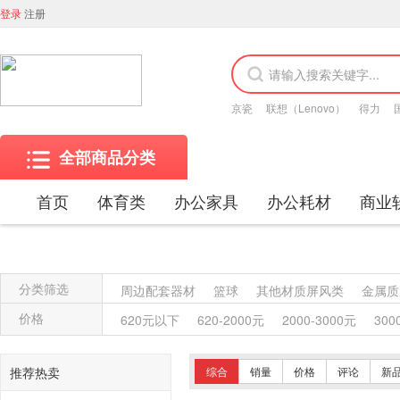
登录
注册
京瓷
联想（Lenovo）
得力
全部商品分类
首页
体育类
办公家具
办公耗材
商业
分类筛选
周边配套器材
篮球
其他材质屏风类
金属质
木质架类
其他柜类
金属质柜类
保险柜
价格
620元以下
620-2000元
2000-3000元
300
塑料沙发类
竹制、藤制等类似材料沙发类
木
竹制椅凳类
塑料椅凳类
竹制、藤制等材料椅
推荐热卖
综合
销量
价格
评论
新
其他台、桌类
藤台、桌类
塑料台、桌类
木