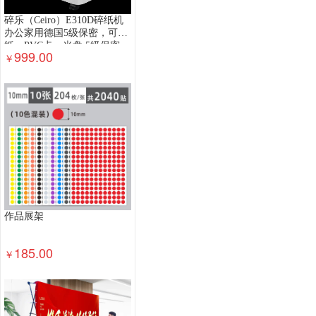
碎乐（Ceiro）E310D碎纸机
办公家用德国5级保密，可碎
纸、PVC卡、光盘 5级保密
999.00
￥
2*6mm
作品展架
185.00
￥